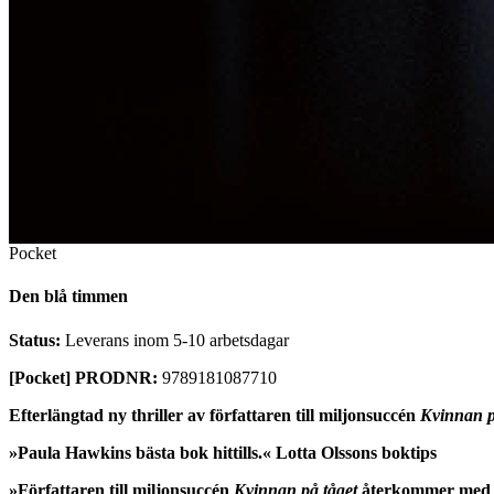
Pocket
Den blå timmen
Status:
Leverans inom 5-10 arbetsdagar
[Pocket] PRODNR:
9789181087710
Efterlängtad ny thriller av författaren till miljonsuccén
Kvinnan p
»Paula Hawkins bästa bok hittills.« Lotta Olssons boktips
»Författaren till miljonsuccén
Kvinnan på tåget
återkommer med en 