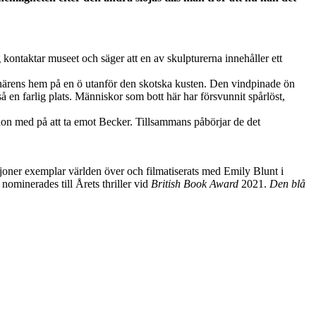
ntaktar museet och säger att en av skulpturerna innehåller ett
stnärens hem på en ö utanför den skotska kusten. Den vindpinade ön
å en farlig plats. Människor som bott här har försvunnit spårlöst,
hon med på att ta emot Becker. Tillsammans påbörjar de det
iljoner exemplar världen över och filmatiserats med Emily Blunt i
 nominerades till Årets thriller vid
British Book Award
2021.
Den blå