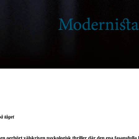
å tåget
oerhört välskriven psykologisk thriller där den ena fasansfulla he