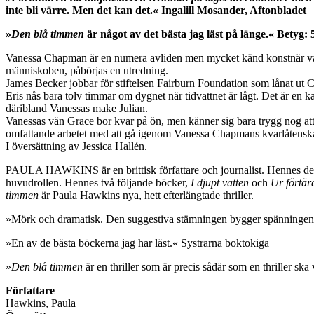
inte bli värre. Men det kan det.« Ingalill Mosander, Aftonbladet
»
Den blå timmen
är något av det bästa jag läst på länge.« Betyg:
Vanessa Chapman är en numera avliden men mycket känd konstnär vars 
människoben, påbörjas en utredning.
James Becker jobbar för stiftelsen Fairburn Foundation som lånat ut C
Eris nås bara tolv timmar om dygnet när tidvattnet är lågt. Det är en 
däribland Vanessas make Julian.
Vanessas vän Grace bor kvar på ön, men känner sig bara trygg nog att
omfattande arbetet med att gå igenom Vanessa Chapmans kvarlåtenska
I översättning av Jessica Hallén.
PAULA HAWKINS är en brittisk författare och journalist. Hennes d
huvudrollen. Hennes två följande böcker,
I djupt vatten
och
Ur förtär
timmen
är Paula Hawkins nya, hett efterlängtade thriller.
»Mörk och dramatisk. Den suggestiva stämningen bygger spänningen
»En av de bästa böckerna jag har läst.« Systrarna boktokiga
»
Den blå timmen
är en thriller som är precis sådär som en thriller ska 
Författare
Hawkins, Paula