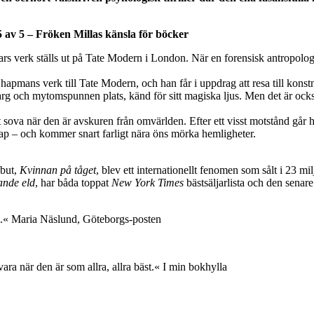
 5 av 5 – Fröken Millas känsla för böcker
verk ställs ut på Tate Modern i London. När en forensisk antropolog ko
hapmans verk till Tate Modern, och han får i uppdrag att resa till kon
karg och mytomspunnen plats, känd för sitt magiska ljus. Men det är ocks
 sova när den är avskuren från omvärlden. Efter ett visst motstånd går 
p – och kommer snart farligt nära öns mörka hemligheter.
ebut,
Kvinnan på tåget
, blev ett internationellt fenomen som sålt i 23 m
ande eld
, har båda toppat
New York Times
bästsäljarlista och den senare
.« Maria Näslund, Göteborgs-posten
vara när den är som allra, allra bäst.« I min bokhylla