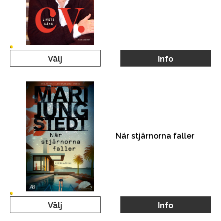
Välj
Info
När stjärnorna faller
Välj
Info