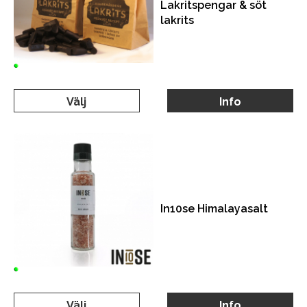
Lakritspengar & söt
lakrits
Välj
Info
In10se Himalayasalt
Välj
Info