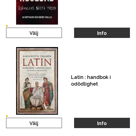
Välj
Info
Latin : handbok i
odödlighet
Välj
Info