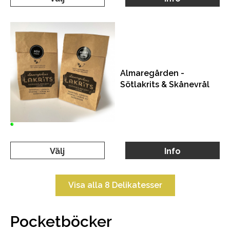
Almaregården -
Sötlakrits & Skånevrål
Välj
Info
Visa alla 8 Delikatesser
Pocketböcker