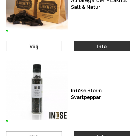
Almaregården - Lakrits
Salt & Natur
Välj
Info
In10se Storm
Svartpeppar