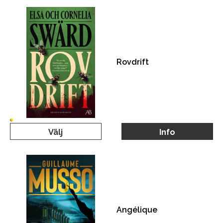
Rovdrift
Välj
Info
Angélique