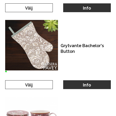
Välj
Info
Grytvante Bachelor's
Button
Välj
Info