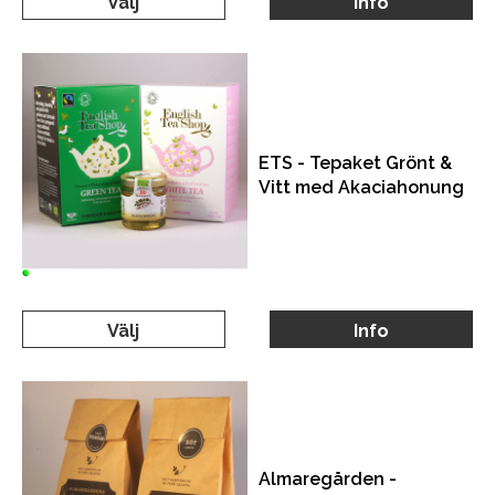
Välj
Info
ETS - Tepaket Grönt &
Vitt med Akaciahonung
Välj
Info
Almaregården -