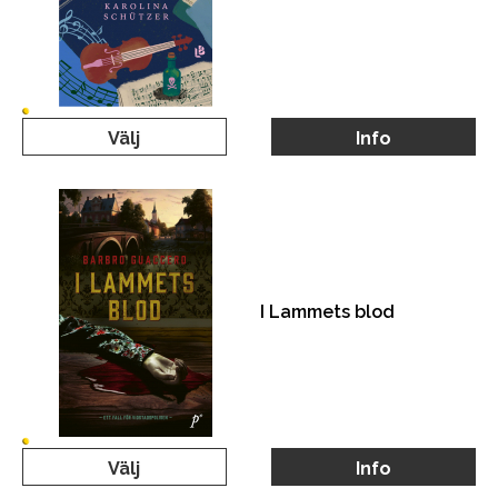
Välj
Info
I Lammets blod
Välj
Info