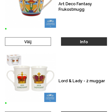
Art Deco Fantasy
Frukostmugg
Välj
Info
Lord & Lady - 2 muggar