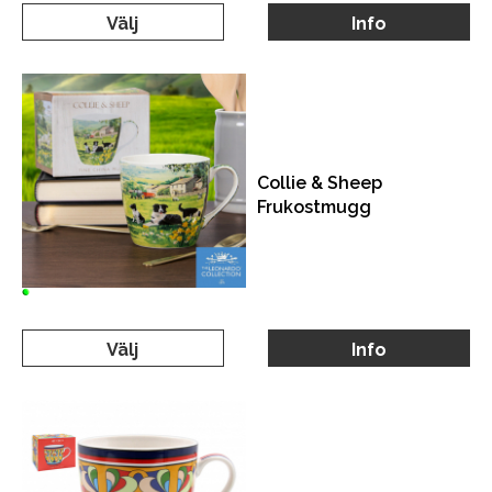
Välj
Info
Collie & Sheep
Frukostmugg
Välj
Info